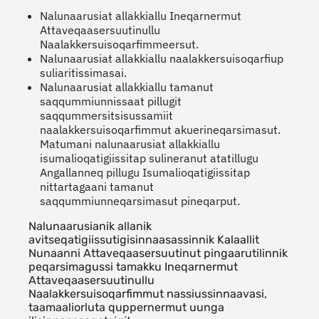
Nalunaarusiat allakkiallu Ineqarnermut
Attaveqaasersuutinullu
Naalakkersuisoqarfimmeersut.
Nalunaarusiat allakkiallu naalakkersuisoqarfiup
suliaritissimasai.
Nalunaarusiat allakkiallu tamanut
saqqummiunnissaat pillugit
saqqummersitsisussamiit
naalakkersuisoqarfimmut akuerineqarsimasut.
Matumani nalunaarusiat allakkiallu
isumalioqatigiissitap sulineranut atatillugu
Angallanneq pillugu Isumalioqatigiissitap
nittartagaani tamanut
saqqummiunneqarsimasut pineqarput.
Nalunaarusianik allanik
avitseqatigiissutigisinnaasassinnik Kalaallit
Nunaanni Attaveqaasersuutinut pingaarutilinnik
peqarsimagussi tamakku Ineqarnermut
Attaveqaasersuutinullu
Naalakkersuisoqarfimmut nassiussinnaavasi,
taamaaliorluta quppernermut uunga