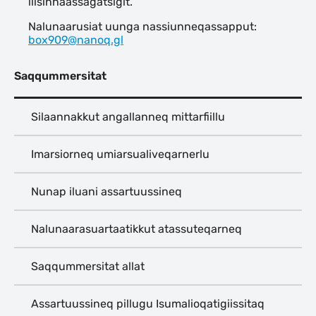
ilisinnaassagatsigit.
Nalunaarusiat uunga nassiunneqassapput:
box909@nanoq.gl
Saqqummersitat
Silaannakkut angallanneq mittarfiillu
Imarsiorneq umiarsualiveqarnerlu
Nunap iluani assartuussineq
Nalunaarasuartaatikkut atassuteqarneq
Saqqummersitat allat
Assartuussineq pillugu Isumalioqatigiissitaq