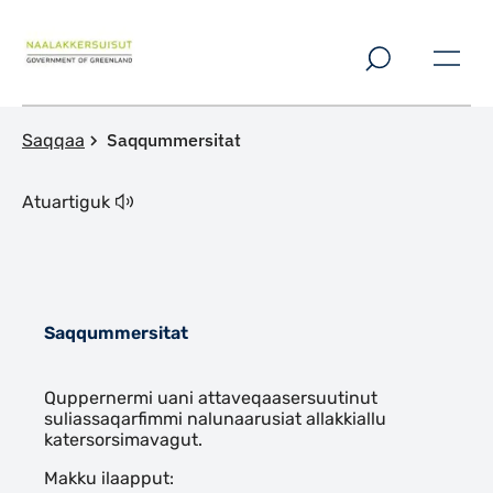
Imarisaanut ingerlaqqigit
Saqqummersitat
Saqqaa
Atuartiguk
Saqqummersitat
Indhold
Quppernermi uani attaveqaasersuutinut
suliassaqarfimmi nalunaarusiat allakkiallu
katersorsimavagut.
Makku ilaapput: