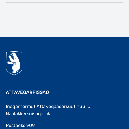
Qulaanu
ATTAVEQARFISSAQ
Ineqarnermut Attaveqaasersuutinuullu
Naalakkersuisoqarfik
Postboks 909