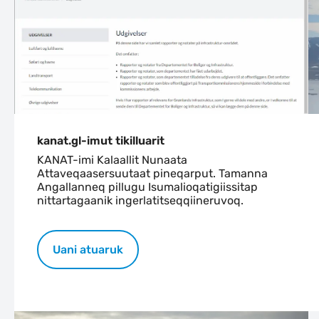
kanat.gl-imut tikilluarit
KANAT-imi Kalaallit Nunaata
Attaveqaasersuutaat pineqarput. Tamanna
Angallanneq pillugu Isumalioqatigiissitap
nittartagaanik ingerlatitseqqiineruvoq.
Uani atuaruk