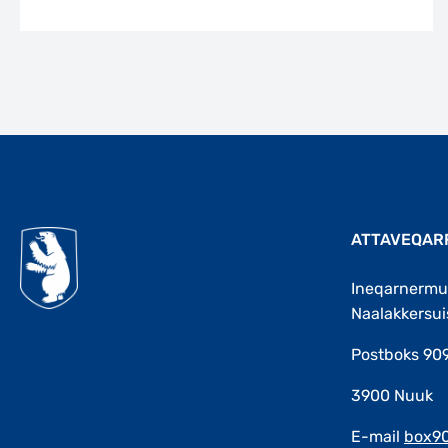
ATTAVEQAR
Ineqarnermu
Naalakkersui
Postboks 90
3900 Nuuk
E-mail
box9