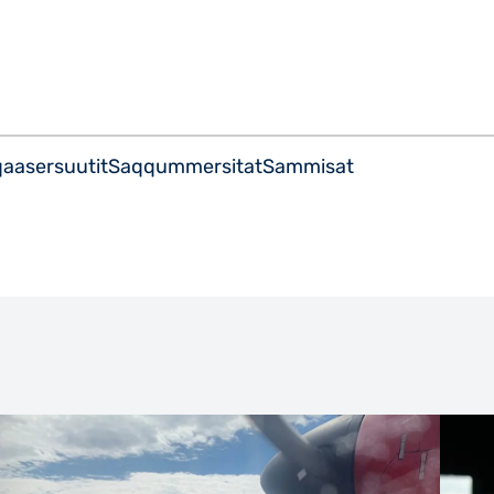
Imarisaanut ingerlaqqigit
aasersuutit
Saqqummersitat
Sammisat