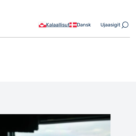
Ujaasigit
Kalaallisut
Dansk