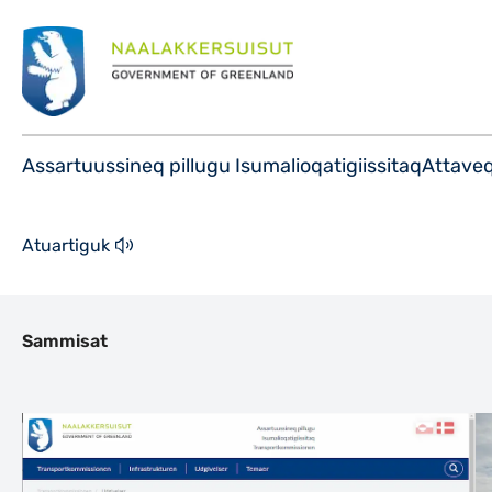
Assartuussineq pillugu Isumalioqatigiissitaq
Attaveq
Atuartiguk
Indhold
Sammisat