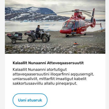
Kalaallit Nunaanni Atteveqaasersuutit
Kalaallit Nunaanni atortutigut
attaveqaasersuutini illoqarfinni aqquserngit,
umiarsualiviit, mittarfiit imaatigut kabelit
sakkortusaaviillu allallu pineqarput.
Uani atuaruk