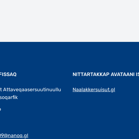
FISSAQ
NITTARTAKKAP AVATAANI I
t Attaveqaasersuutinuullu
Naalakkersuisut.gl
soqarfik
9
09@nanoq.gl