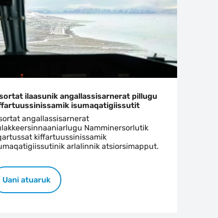
sortat ilaasunik angallassisarnerat pillugu
ffartuussinissamik isumaqatigiissutit
sortat angallassisarnerat
lakkeersinnaaniarlugu Namminersorlutik
artussat kiffartuussinissamik
umaqatigiissutinik arlalinnik atsiorsimapput.
Uani atuaruk