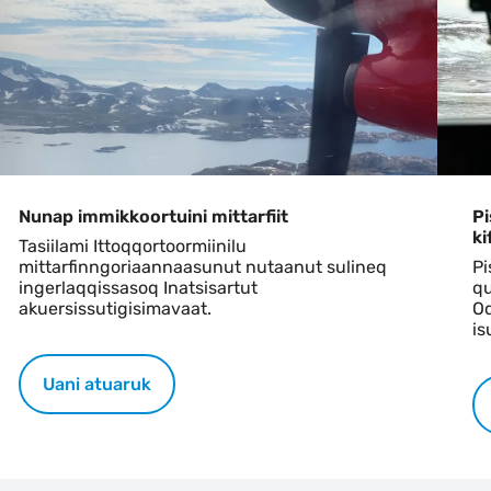
Nunap immikkoortuini mittarfiit
Pi
ki
Tasiilami Ittoqqortoormiinilu
mittarfinngoriaannaasunut nutaanut sulineq
Pi
ingerlaqqissasoq Inatsisartut
qu
akuersissutigisimavaat.
Oq
is
Uani atuaruk