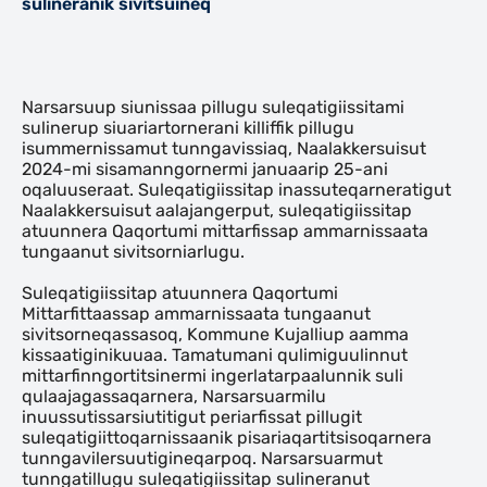
sulineranik sivitsuineq
Indhold
Narsarsuup siunissaa pillugu suleqatigiissitami
sulinerup siuariartornerani killiffik pillugu
isummernissamut tunngavissiaq, Naalakkersuisut
2024-mi sisamanngornermi januaarip 25-ani
oqaluuseraat. Suleqatigiissitap inassuteqarneratigut
Naalakkersuisut aalajangerput, suleqatigiissitap
atuunnera Qaqortumi mittarfissap ammarnissaata
tungaanut sivitsorniarlugu.
Suleqatigiissitap atuunnera Qaqortumi
Mittarfittaassap ammarnissaata tungaanut
sivitsorneqassasoq, Kommune Kujalliup aamma
kissaatiginikuuaa. Tamatumani qulimiguulinnut
mittarfinngortitsinermi ingerlatarpaalunnik suli
qulaajagassaqarnera, Narsarsuarmilu
inuussutissarsiutitigut periarfissat pillugit
suleqatigiittoqarnissaanik pisariaqartitsisoqarnera
tunngavilersuutigineqarpoq. Narsarsuarmut
tunngatillugu suleqatigiissitap sulineranut