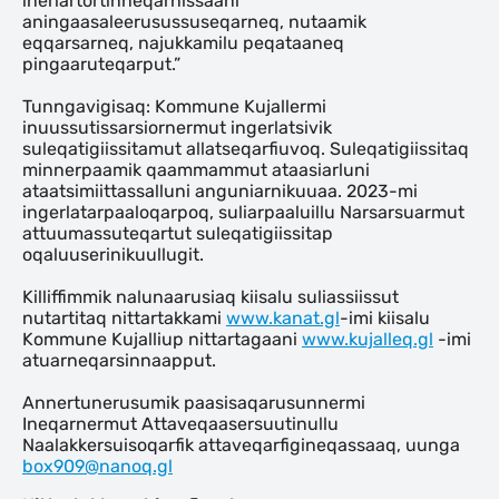
ineriartortinneqarnissaani
aningaasaleerusussuseqarneq, nutaamik
eqqarsarneq, najukkamilu peqataaneq
pingaaruteqarput.”
Tunngavigisaq: Kommune Kujallermi
inuussutissarsiornermut ingerlatsivik
suleqatigiissitamut allatseqarfiuvoq. Suleqatigiissitaq
minnerpaamik qaammammut ataasiarluni
ataatsimiittassalluni anguniarnikuuaa. 2023-mi
ingerlatarpaaloqarpoq, suliarpaaluillu Narsarsuarmut
attuumassuteqartut suleqatigiissitap
oqaluuserinikuullugit.
Killiffimmik nalunaarusiaq kiisalu suliassiissut
nutartitaq nittartakkami
www.kanat.gl
-imi kiisalu
Kommune Kujalliup nittartagaani
www.kujalleq.gl
-imi
atuarneqarsinnaapput.
Annertunerusumik paasisaqarusunnermi
Ineqarnermut Attaveqaasersuutinullu
Naalakkersuisoqarfik attaveqarfigineqassaaq, uunga
box909@nanoq.gl