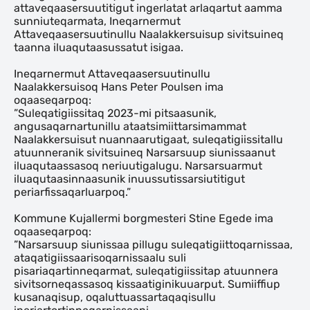
attaveqaasersuutitigut ingerlatat arlaqartut aamma
sunniuteqarmata, Ineqarnermut
Attaveqaasersuutinullu Naalakkersuisup sivitsuineq
taanna iluaqutaasussatut isigaa.
Ineqarnermut Attaveqaasersuutinullu
Naalakkersuisoq Hans Peter Poulsen ima
oqaaseqarpoq:
”Suleqatigiissitaq 2023-mi pitsaasunik,
angusaqarnartunillu ataatsimiittarsimammat
Naalakkersuisut nuannaarutigaat, suleqatigiissitallu
atuunneranik sivitsuineq Narsarsuup siunissaanut
iluaqutaassasoq neriuutigalugu. Narsarsuarmut
iluaqutaasinnaasunik inuussutissarsiutitigut
periarfissaqarluarpoq.”
Kommune Kujallermi borgmesteri Stine Egede ima
oqaaseqarpoq:
”Narsarsuup siunissaa pillugu suleqatigiittoqarnissaa,
ataqatigiissaarisoqarnissaalu suli
pisariaqartinneqarmat, suleqatigiissitap atuunnera
sivitsorneqassasoq kissaatiginikuuarput. Sumiiffiup
kusanaqisup, oqaluttuassartaqaqisullu