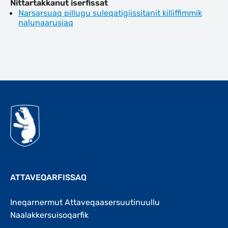
Nittartakkanut iserfissat
Narsarsuaq pillugu suleqatigiissitanit killiffimmik
nalunaarusiaq
Qulaanu
ATTAVEQARFISSAQ
Ineqarnermut Attaveqaasersuutinuullu
Naalakkersuisoqarfik