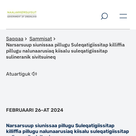
Imarisaanut ingerlaqqigit
Saqqaa
Sammisat
Narsarsuup siunissaa pillugu Suleqatigiissitap killiffia
pillugu nalunaarusiaq kiisalu suleqatigiissitap
sulineranik sivitsuineq
Atuartiguk
FEBRUAARI 26-AT 2024
Narsarsuup siunissaa pillugu Suleqatigiissitap
killiffia pillugu nalunaarusiaq kiisalu suleqatigiissitap