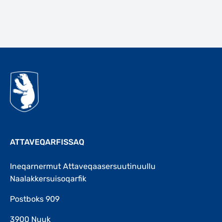
Qulaanu
ATTAVEQARFISSAQ
Ineqarnermut Attaveqaasersuutinuullu
Naalakkersuisoqarfik
Postboks 909
3900 Nuuk