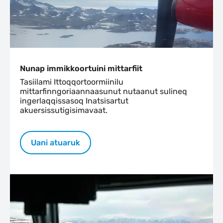
Nunap immikkoortuini mittarfiit
Tasiilami Ittoqqortoormiinilu
mittarfinngoriaannaasunut nutaanut sulineq
ingerlaqqissasoq Inatsisartut
akuersissutigisimavaat.
Uani atuaruk