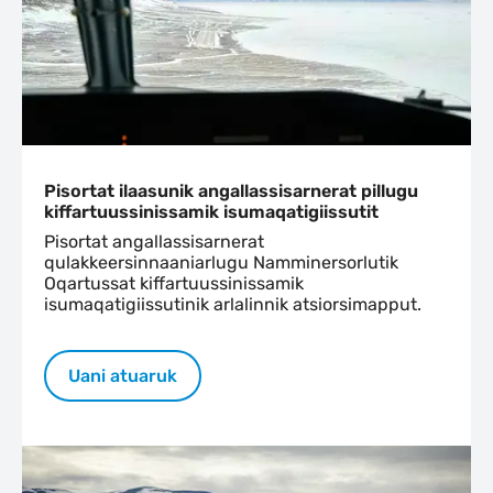
Pisortat ilaasunik angallassisarnerat pillugu
kiffartuussinissamik isumaqatigiissutit
Pisortat angallassisarnerat
qulakkeersinnaaniarlugu Namminersorlutik
Oqartussat kiffartuussinissamik
isumaqatigiissutinik arlalinnik atsiorsimapput.
Uani atuaruk