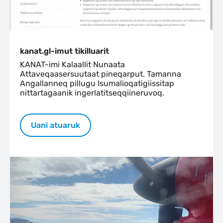
kanat.gl-imut tikilluarit
KANAT-imi Kalaallit Nunaata
Attaveqaasersuutaat pineqarput. Tamanna
Angallanneq pillugu Isumalioqatigiissitap
nittartagaanik ingerlatitseqqiineruvoq.
Uani atuaruk