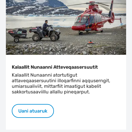
Kalaallit Nunaanni Atteveqaasersuutit
Kalaallit Nunaanni atortutigut
attaveqaasersuutini illoqarfinni aqquserngit,
umiarsualiviit, mittarfiit imaatigut kabelit
sakkortusaaviillu allallu pineqarput.
Uani atuaruk